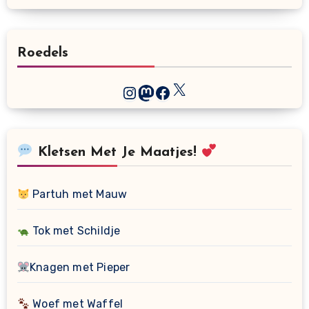
Roedels
X
Instagram
Mastodon
Facebook
Kletsen Met Je Maatjes!
Partuh met Mauw
Tok met Schildje
Knagen met Pieper
Woef met Waffel