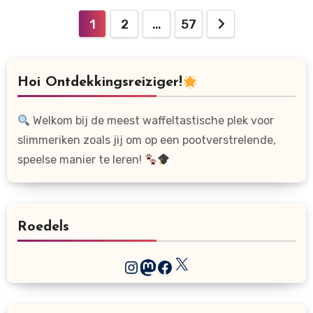
Berichten
1
2
…
57
paginering
Hoi Ontdekkingsreiziger!
Welkom bij de meest waffeltastische plek voor
slimmeriken zoals jij om op een pootverstrelende,
speelse manier te leren!
Roedels
X
Instagram
Mastodon
Facebook