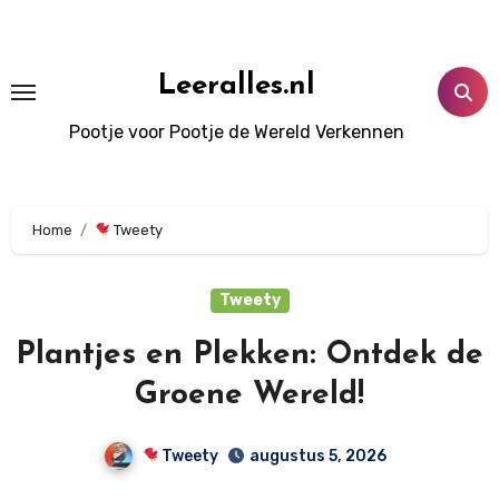
Doorgaan
naar
inhoud
Leeralles.nl
Pootje voor Pootje de Wereld Verkennen
Home
Tweety
Tweety
Plantjes en Plekken: Ontdek de
Groene Wereld!
Tweety
augustus 5, 2026