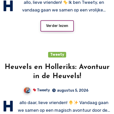
H
allo, lieve vrienden!
Ik ben Tweety, en
vandaag gaan we samen op een vrolijke…
Verder lezen
Tweety
Heuvels en Holleriks: Avontuur
in de Heuvels!
Tweety
augustus 5, 2026
H
allo daar, lieve vrienden!
Vandaag gaan
we samen op een magisch avontuur door de…