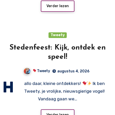
Verder lezen
Tweety
Stedenfeest: Kijk, ontdek en
speel!
Tweety
augustus 4, 2026
H
allo daar, kleine ontdekkers!
Ik ben
Tweety, je vrolijke, nieuwsgierige vogel!
Vandaag gaan we…
Verder lezen