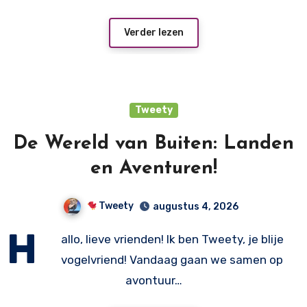
Verder lezen
Tweety
De Wereld van Buiten: Landen
en Aventuren!
Tweety
augustus 4, 2026
H
allo, lieve vrienden! Ik ben Tweety, je blije
vogelvriend! Vandaag gaan we samen op
avontuur…