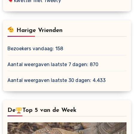
Kwetter met Tweety
Harige Vrienden
Bezoekers vandaag:
158
Aantal weergaven laatste 7 dagen:
870
Aantal weergaven laatste 30 dagen:
4.433
De
Top 5 van de Week