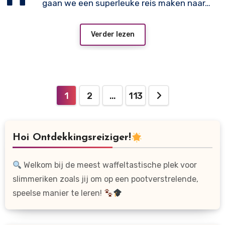
gaan we een superleuke reis maken naar…
Verder lezen
Berichten
1
2
…
113
paginering
Hoi Ontdekkingsreiziger!
Welkom bij de meest waffeltastische plek voor
slimmeriken zoals jij om op een pootverstrelende,
speelse manier te leren!