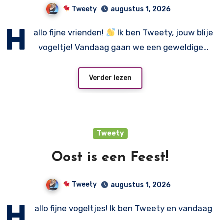
Tweety
augustus 1, 2026
H
allo fijne vrienden!
Ik ben Tweety, jouw blije
vogeltje! Vandaag gaan we een geweldige…
Verder lezen
Tweety
Oost is een Feest!
Tweety
augustus 1, 2026
H
allo fijne vogeltjes! Ik ben Tweety en vandaag