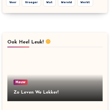
Voor
Vroeger
Wat
Wereld
Werkt
Ook Heel Leuk!
Mauw
Zo Leven We Lekker!