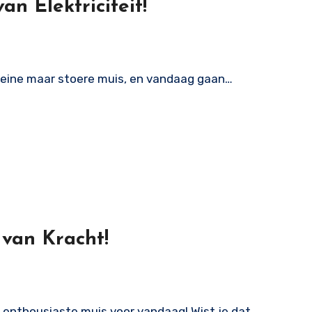
an Elektriciteit!
kleine maar stoere muis, en vandaag gaan…
 van Kracht!
lie enthousiaste muis voor vandaag! Wist je dat…