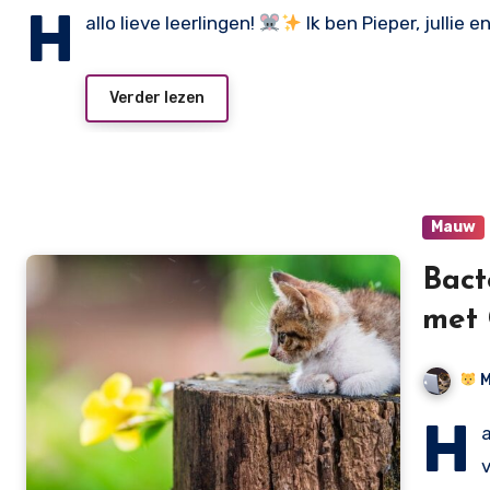
H
allo lieve leerlingen!
Ik ben Pieper, jullie 
Verder lezen
Mauw
Bact
met 
M
H