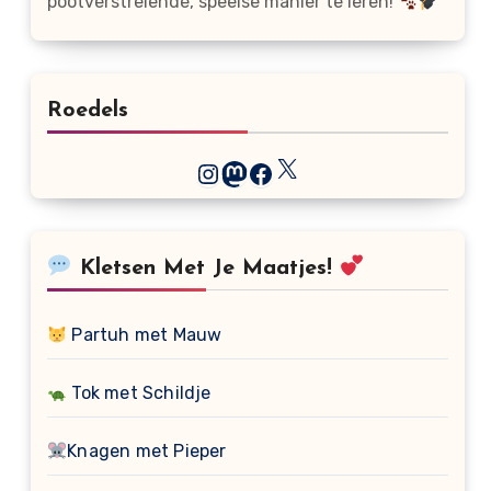
pootverstrelende, speelse manier te leren!
Roedels
X
Instagram
Mastodon
Facebook
Kletsen Met Je Maatjes!
Partuh met Mauw
Tok met Schildje
Knagen met Pieper