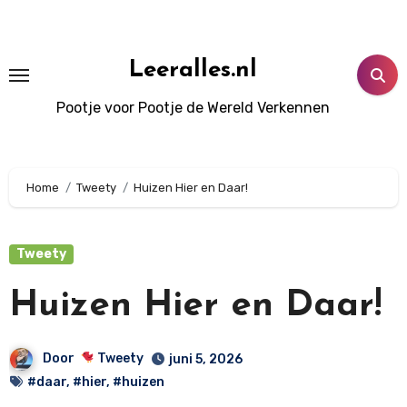
Doorgaan
naar
inhoud
Leeralles.nl
Pootje voor Pootje de Wereld Verkennen
Home
Tweety
Huizen Hier en Daar!
Tweety
Huizen Hier en Daar!
Door
Tweety
juni 5, 2026
#daar
,
#hier
,
#huizen