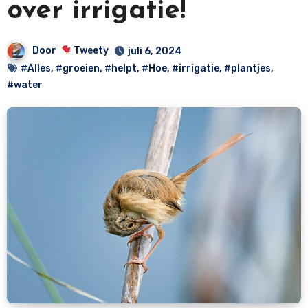
over irrigatie!
Door
Tweety
juli 6, 2024
#Alles
,
#groeien
,
#helpt
,
#Hoe
,
#irrigatie
,
#plantjes
,
#water