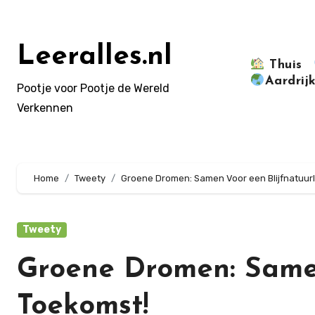
Doorgaan
naar
inhoud
Leeralles.nl
Thuis
Aardrij
Pootje voor Pootje de Wereld
Verkennen
Home
Tweety
Groene Dromen: Samen Voor een Blijfnatuurl
Tweety
Groene Dromen: Samen
Toekomst!