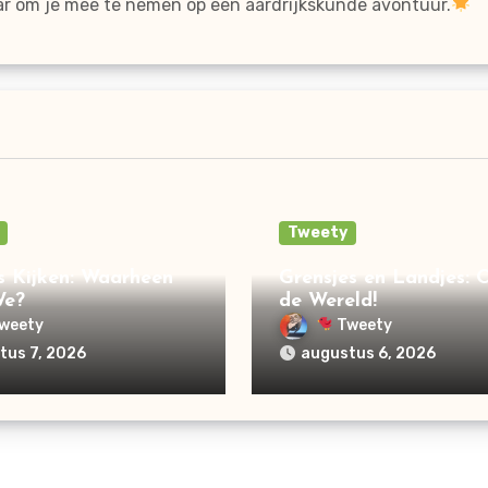
ar om je mee te nemen op een aardrijkskunde avontuur.
Tweety
 Kijken: Waarheen
Grensjes en Landjes: 
We?
de Wereld!
weety
Tweety
tus 7, 2026
augustus 6, 2026