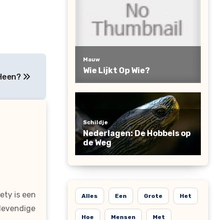
 Heen?
ty is een
Alles
Een
Grote
Het
 levendige
Hoe
Mensen
Met