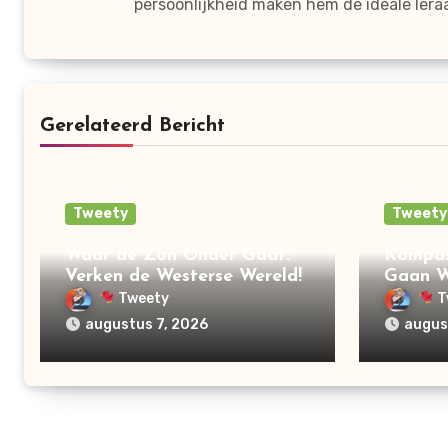
persoonlijkheid maken hem de ideale lera
Gerelateerd Bericht
Tweety
Tweety
Waar de Zon Onder Gaat:
Kompas
Verken de Westerse Wereld!
Gaan 
Tweety
T
augustus 7, 2026
augus