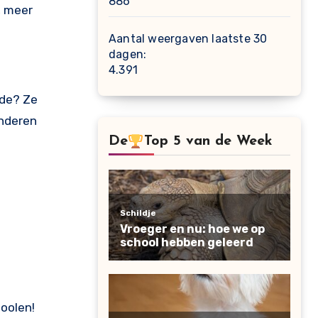
886
, meer
Aantal weergaven laatste 30
dagen:
4.391
rde? Ze
nderen
De
Top 5 van de Week
poolen!