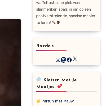
waffeltastische plek voor
slimmeriken zoals jij om op een
pootverstrelende, speelse manier
te leren!
Roedels
X
Instagram
Mastodon
Facebook
Kletsen Met Je
Maatjes!
Partuh met Mauw