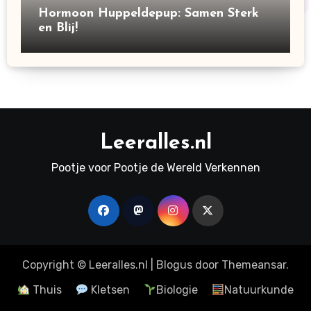
Hormoon Huppeldepup: Samen Sterk
en Blij!
Leeralles.nl
Pootje voor Pootje de Wereld Verkennen
Copyright © Leeralles.nl
|
Blogus
door
Themeansar
.
Thuis
Kletsen
Biologie
Natuurkunde