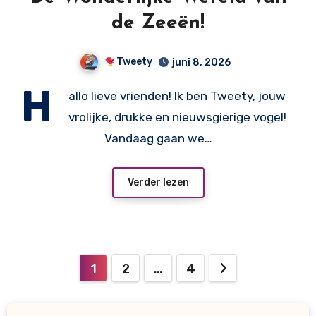
de Zeeën!
Tweety
juni 8, 2026
H
allo lieve vrienden! Ik ben Tweety, jouw
vrolijke, drukke en nieuwsgierige vogel!
Vandaag gaan we…
Verder lezen
Berichten
1
2
…
4
paginering