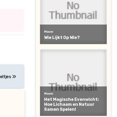
peltjes