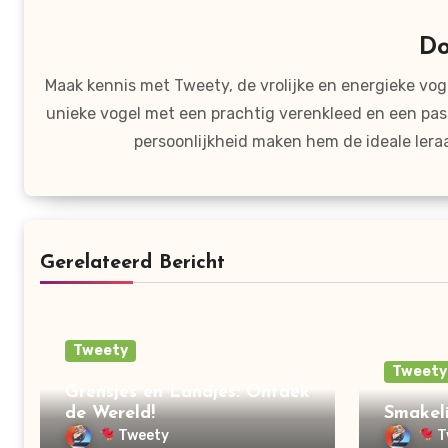
D
Maak kennis met Tweety, de vrolijke en energieke voge
unieke vogel met een prachtig verenkleed en een pas
persoonlijkheid maken hem de ideale lera
Gerelateerd Bericht
Tweety
Tweety
Grensjes en Landjes: Ontdek
de Wereld!
Smakeli
Tweety
T