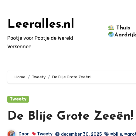
Doorgaan
naar
inhoud
Leeralles.nl
Thuis
Aardrij
Pootje voor Pootje de Wereld
Verkennen
Home
Tweety
De Blije Grote Zeeën!
Tweety
De Blije Grote Zeeën!
Door
Tweety
december 30, 2025
#blije
,
#gro