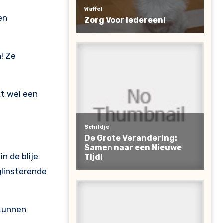
en
n! Ze
kt wel een
n de blije
glinsterende
 kunnen