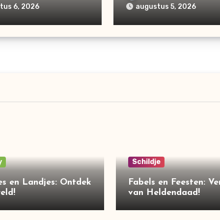
tus 6, 2026
augustus 5, 2026
y
Schildje
es en Landjes: Ontdek
Fabels en Feesten: Ve
eld!
van Heldendaad!