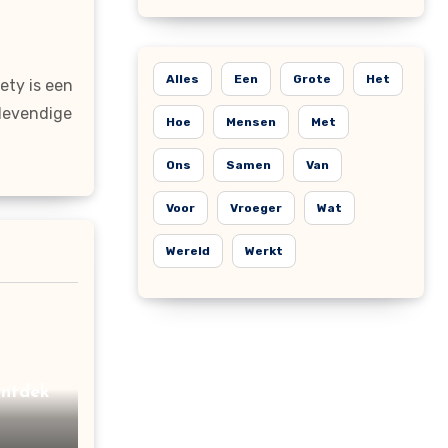
Alles
Een
Grote
Het
ty is een
 levendige
Hoe
Mensen
Met
Ons
Samen
Van
Voor
Vroeger
Wat
Wereld
Werkt
Ontdek