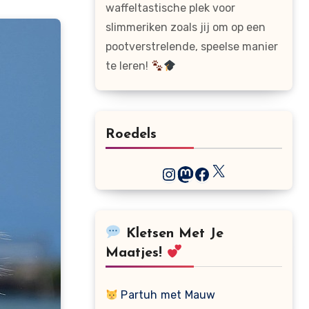
waffeltastische plek voor
slimmeriken zoals jij om op een
pootverstrelende, speelse manier
te leren!
Roedels
X
Instagram
Mastodon
Facebook
Kletsen Met Je
Maatjes!
Partuh met Mauw