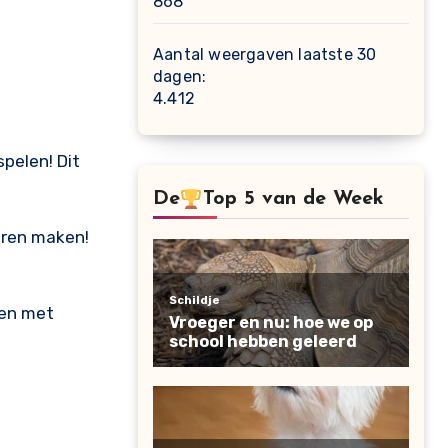
868
Aantal weergaven laatste 30
dagen:
4.412
spelen! Dit
De
Top 5 van de Week
eren maken!
men met