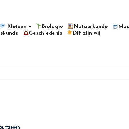
Kletsen
Biologie
Natuurkunde
Maa
kskunde
Geschiedenis
Dit zijn wij
te
,
#zeeën