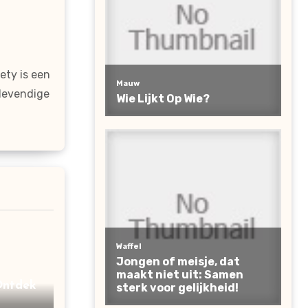
ty is een
 levendige
Ontdek