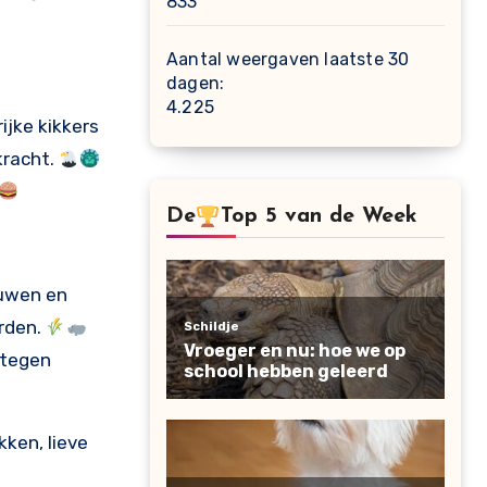
833
Aantal weergaven laatste 30
dagen:
4.225
ijke kikkers
kracht.
De
Top 5 van de Week
euwen en
arden.
 tegen
kken, lieve