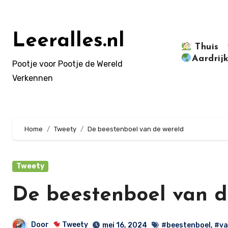
Doorgaan
naar
inhoud
Leeralles.nl
Thuis
Aardrij
Pootje voor Pootje de Wereld
Verkennen
Home
Tweety
De beestenboel van de wereld
Tweety
De beestenboel van d
Door
Tweety
mei 16, 2024
#beestenboel
,
#va