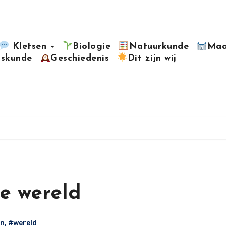
Kletsen
Biologie
Natuurkunde
Maa
kskunde
Geschiedenis
Dit zijn wij
e wereld
n
,
#wereld