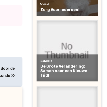
s door de
skunde