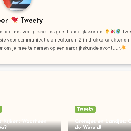
oor
Tweety
l die met veel plezier les geeft aardrijkskunde!
Twee
sie voor communicatie en culturen. Zijn drukke karakter en
ar om je mee te nemen op een aardrijkskunde avontuur.
Tweety
 Kijken: Waarheen
Grensjes en Landjes: 
We?
de Wereld!