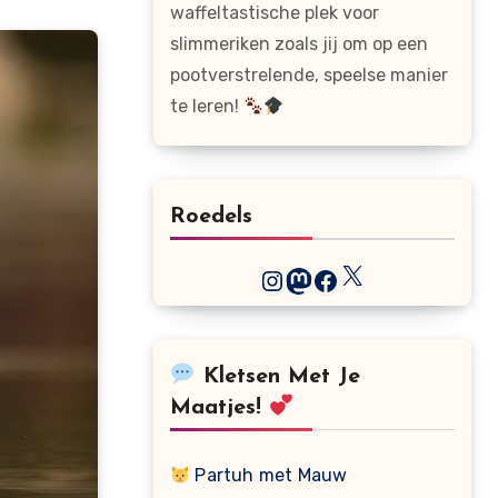
waffeltastische plek voor
slimmeriken zoals jij om op een
pootverstrelende, speelse manier
te leren!
Roedels
X
Instagram
Mastodon
Facebook
Kletsen Met Je
Maatjes!
Partuh met Mauw