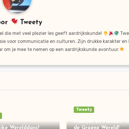
oor
Tweety
l die met veel plezier les geeft aardrijkskunde!
Twee
sie voor communicatie en culturen. Zijn drukke karakter en
ar om je mee te nemen op een aardrijkskunde avontuur.
Tweety
Plantjes en Plekken: 
jke Werelddans!
de Groene Wereld!