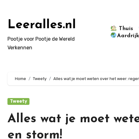
Doorgaan
naar
inhoud
Leeralles.nl
Thuis
Aardrij
Pootje voor Pootje de Wereld
Verkennen
Home
Tweety
Alles wat je moet weten over het weer: regen
Tweety
Alles wat je moet wet
en storm!