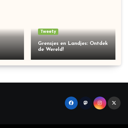
Tweety
Grensjes en Landjes: Ontdek
de Wereld!