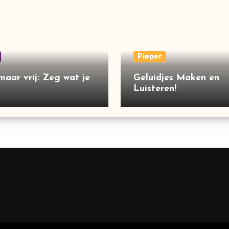
Pieper
maar vrij: Zeg wat je
Geluidjes Maken en
Luisteren!