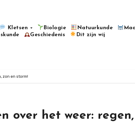
Kletsen
Biologie
Natuurkunde
Maa
kskunde
Geschiedenis
Dit zijn wij
, zon en storm!
en over het weer: regen,