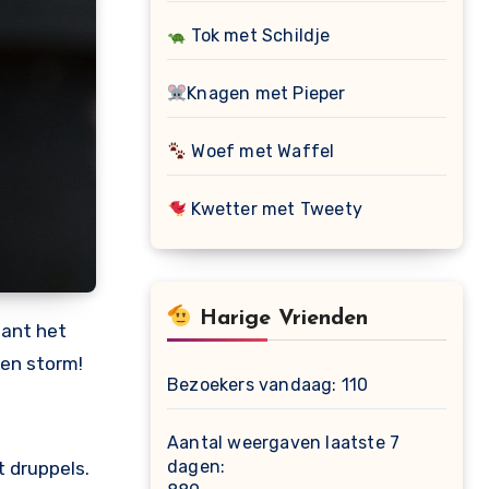
Tok met Schildje
Knagen met Pieper
Woef met Waffel
Kwetter met Tweety
Harige Vrienden
want het
 en storm!
Bezoekers vandaag:
110
Aantal weergaven laatste 7
dagen:
t druppels.