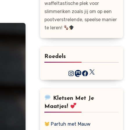
waffeltastische plek voor
slimmeriken zoals jij om op een
pootverstrelende, speelse manier
te leren!
Roedels
X
Instagram
Mastodon
Facebook
Kletsen Met Je
Maatjes!
Partuh met Mauw