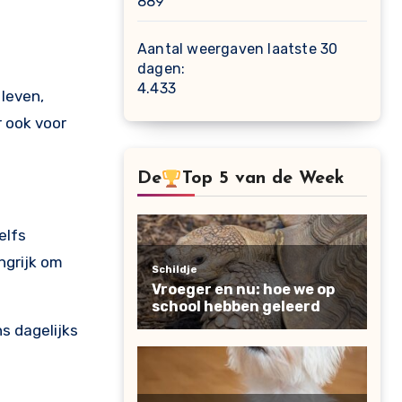
889
Aantal weergaven laatste 30
dagen:
4.433
 leven,
 ook voor
De
Top 5 van de Week
elfs
ngrijk om
s dagelijks