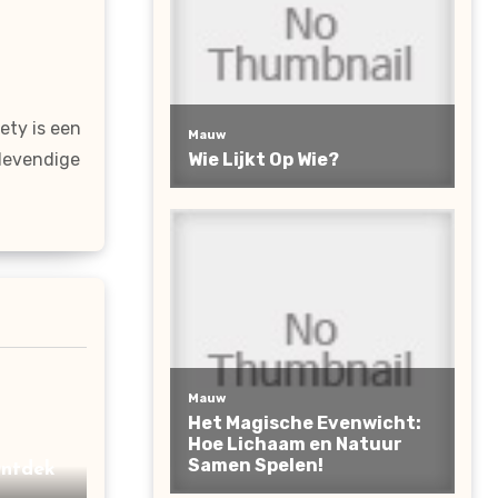
ty is een
 levendige
Ontdek