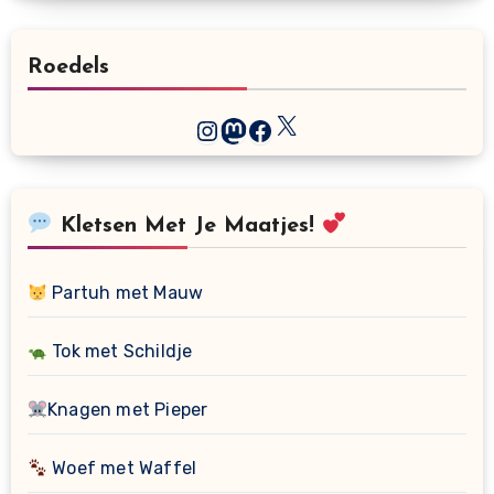
Roedels
X
Instagram
Mastodon
Facebook
Kletsen Met Je Maatjes!
Partuh met Mauw
Tok met Schildje
Knagen met Pieper
Woef met Waffel