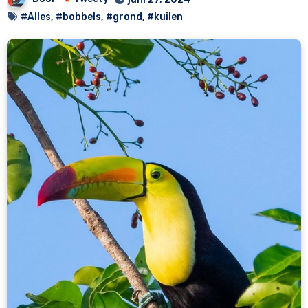
#Alles
,
#bobbels
,
#grond
,
#kuilen