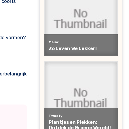
cool is
n de vormen?
erbelangrijk