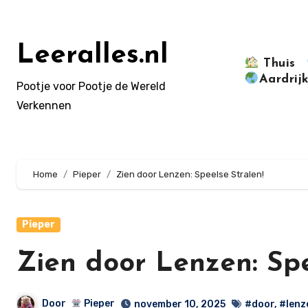
Doorgaan
naar
inhoud
Leeralles.nl
Thuis
Aardrij
Pootje voor Pootje de Wereld
Verkennen
Home
Pieper
Zien door Lenzen: Speelse Stralen!
Pieper
Zien door Lenzen: Spe
Door
Pieper
november 10, 2025
#door
,
#lenz