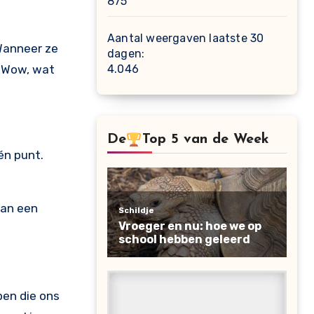
875
Aantal weergaven laatste 30
anneer ze
dagen:
! Wow, wat
4.046
De
Top 5 van de Week
én punt.
aan een
pen die ons