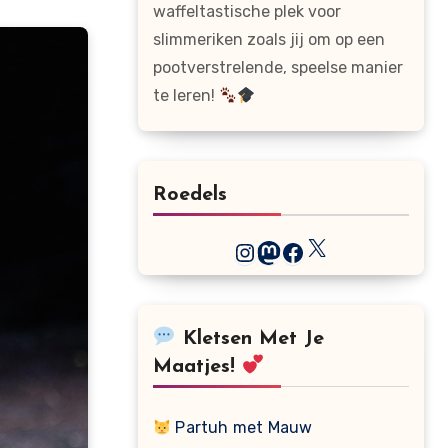
waffeltastische plek voor
slimmeriken zoals jij om op een
pootverstrelende, speelse manier
te leren!
Roedels
X
Instagram
Mastodon
Facebook
Kletsen Met Je
Maatjes!
Partuh met Mauw