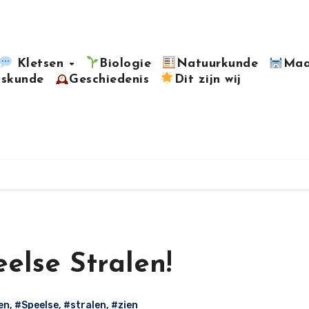
Kletsen
Biologie
Natuurkunde
Maa
kskunde
Geschiedenis
Dit zijn wij
else Stralen!
en
,
#Speelse
,
#stralen
,
#zien