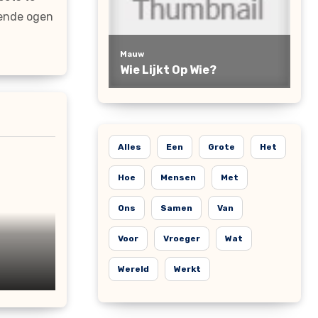
gende ogen
Alles
Een
Grote
Het
Hoe
Mensen
Met
Ons
Samen
Van
Voor
Vroeger
Wat
Wereld
Werkt