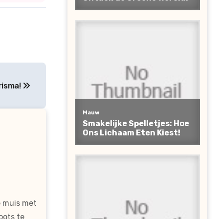
risma!
e muis met
oots te