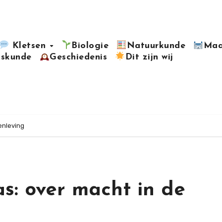
Kletsen
Biologie
Natuurkunde
Maa
kskunde
Geschiedenis
Dit zijn wij
enleving
s: over macht in de