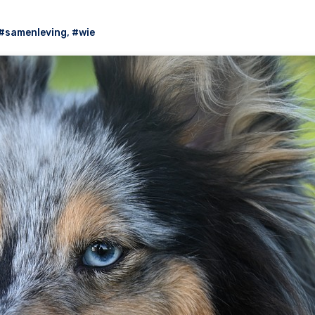
#samenleving
,
#wie