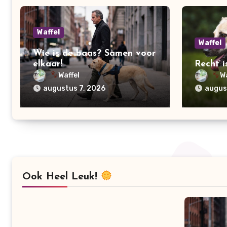
Waffel
Waffel
Wie is de baas? Samen voor
elkaar!
Recht i
Waffel
W
augustus 7, 2026
augus
Ook Heel Leuk!