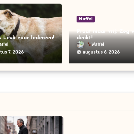
Waffel
Praat maar vrij: Zeg w
s Leuk voor Iedereen!
denkt!
affel
Waffel
tus 7, 2026
augustus 6, 2026