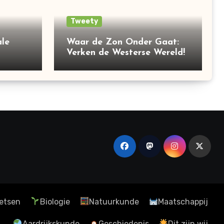
Tweety
le
Waar de Zon Onder Gaat:
Verken de Westerse Wereld!
etsen
Biologie
Natuurkunde
Maatschappij
Aardrijkskunde
Geschiedenis
Dit zijn wij