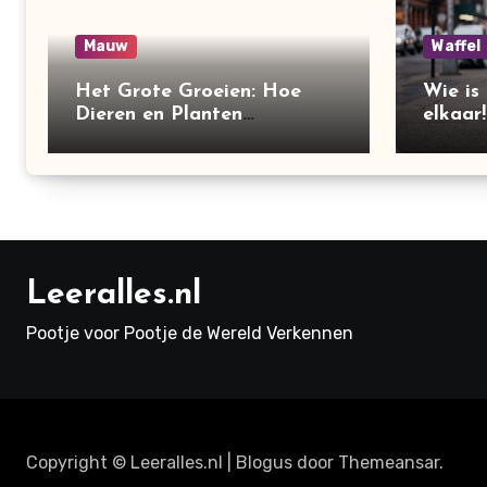
Mauw
Waffel
Het Grote Groeien: Hoe
Wie is
Dieren en Planten
elkaar!
Veranderen!
Leeralles.nl
Pootje voor Pootje de Wereld Verkennen
Copyright © Leeralles.nl
|
Blogus
door
Themeansar
.