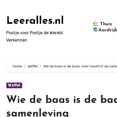
Doorgaan
naar
inhoud
Leeralles.nl
Thuis
Aardrij
Pootje voor Pootje de Wereld
Verkennen
Home
Waffel
Wie de baas is de baas: over macht in de sam
Waffel
Wie de baas is de baa
samenleving