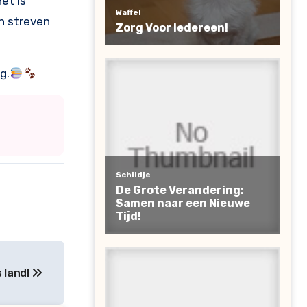
et is
n streven
g.
s land!