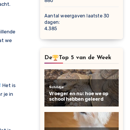
880
acht.
Aantal weergaven laatste 30
dagen:
4.385
illende
at we
De
Top 5 van de Week
Het is
 je in