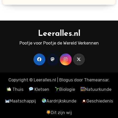
Leeralles.nl
Pootje voor Pootje de Wereld Verkennen
Copyright © Leeralles.nl
|
Blogus
door
Themeansar
.
Thuis
Kletsen
Biologie
Natuurkunde
Maatschappij
Aardrijkskunde
Geschiedenis
Dit zijn wij