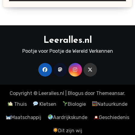
Leeralles.nl
Pootje voor Pootje de Wereld Verkennen
Copyright © Leeralles.nl
|
Blogus
door
Themeansar
.
Thuis
Kletsen
Biologie
Natuurkunde
Maatschappij
Aardrijkskunde
Geschiedenis
Dit zijn wij