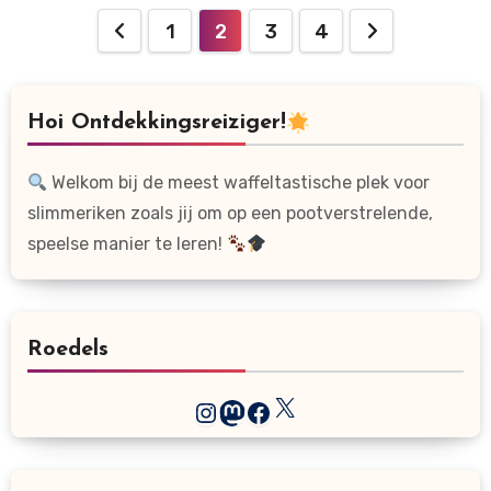
Berichten
1
2
3
4
paginering
Hoi Ontdekkingsreiziger!
Welkom bij de meest waffeltastische plek voor
slimmeriken zoals jij om op een pootverstrelende,
speelse manier te leren!
Roedels
X
Instagram
Mastodon
Facebook