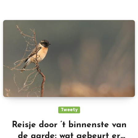
Tweety
Reisje door ’t binnenste van
de aarde: wat gebeurt er