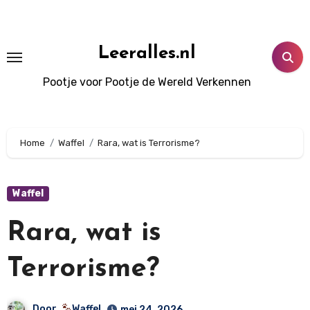
Doorgaan
naar
inhoud
Leeralles.nl
Pootje voor Pootje de Wereld Verkennen
Home
Waffel
Rara, wat is Terrorisme?
Waffel
Rara, wat is
Terrorisme?
Door
Waffel
mei 24, 2026