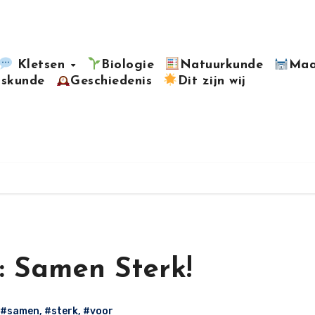
Kletsen
Biologie
Natuurkunde
Maa
kskunde
Geschiedenis
Dit zijn wij
n: Samen Sterk!
#samen
,
#sterk
,
#voor