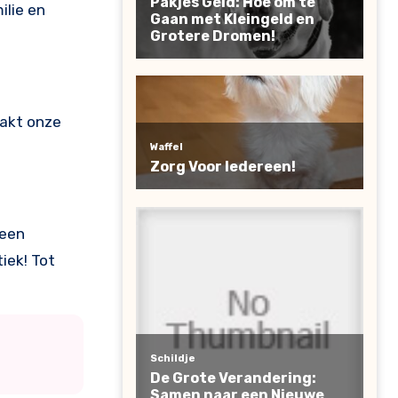
ilie en
aakt onze
 een
iek! Tot