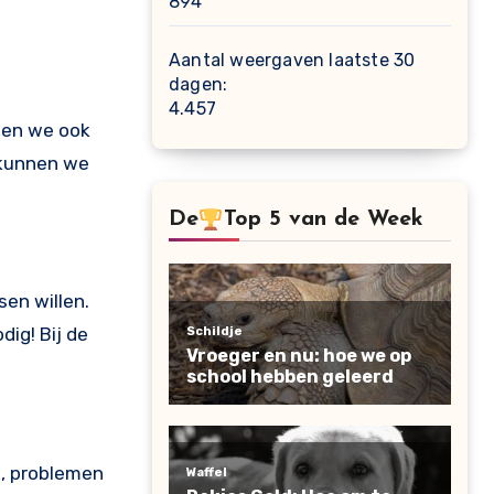
894
Aantal weergaven laatste 30
dagen:
4.457
bben we ook
 kunnen we
De
Top 5 van de Week
sen willen.
ig! Bij de
n, problemen