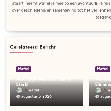
staart, neemt Waffel je mee op een avontuurlijke re
over geschiedenis en samenleving tot het verkennen 
toeganke
Gerelateerd Bericht
Waffel
Waffel
Machtige Maatjes: Samen
Werelds
Sterk!
Slimmer
Waffel
W
augustus 5, 2026
augus