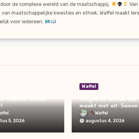
is door de complexe wereld van de maatschappij.
Van 
van maatschappelijke kwesties en ethiek, Waffel maakt lere
lijk voor iedereen.
Waffel
e Vrijheid: Samen
Jongen of meisje, dat
!
maakt niet uit: Samen
voor gelijkheid!
affel
Waffel
tus 5, 2026
augustus 4, 2026