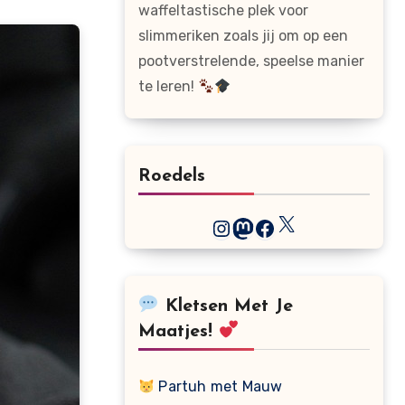
waffeltastische plek voor
slimmeriken zoals jij om op een
pootverstrelende, speelse manier
te leren!
Roedels
X
Instagram
Mastodon
Facebook
Kletsen Met Je
Maatjes!
Partuh met Mauw