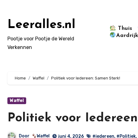
Doorgaan
naar
inhoud
Leeralles.nl
Thuis
Aardrij
Pootje voor Pootje de Wereld
Verkennen
Home
Waffel
Politiek voor Iedereen: Samen Sterk!
Waffel
Politiek voor Iederee
Door
Waffel
juni 4, 2026
#iedereen
,
#Politiek
,