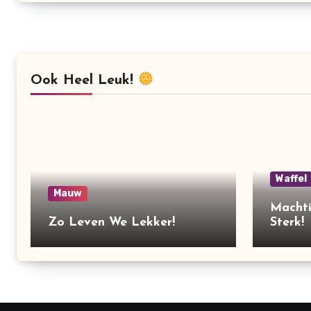
Ook Heel Leuk!
Waffel
Mauw
Machti
Zo Leven We Lekker!
Sterk!