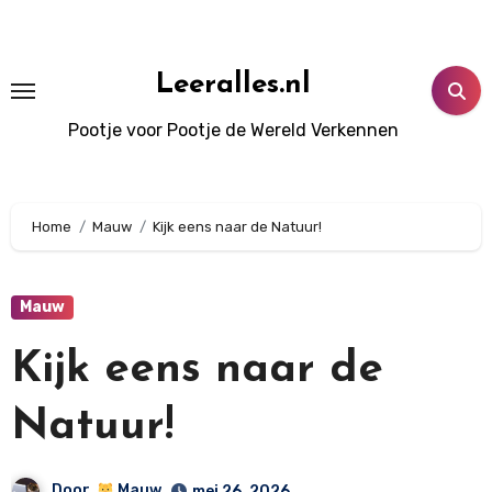
Doorgaan
naar
inhoud
Leeralles.nl
Pootje voor Pootje de Wereld Verkennen
Home
Mauw
Kijk eens naar de Natuur!
Mauw
Kijk eens naar de
Natuur!
Door
Mauw
mei 26, 2026