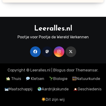
Leeralles.nl
Pootje voor Pootje de Wereld Verkennen
Copyright © Leeralles.nl
|
Blogus
door
Themeansar
.
Thuis
Kletsen
Biologie
Natuurkunde
Maatschappij
Aardrijkskunde
Geschiedenis
Dit zijn wij