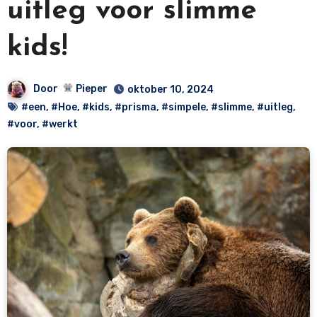
uitleg voor slimme
kids!
Door
Pieper
oktober 10, 2024
#een
,
#Hoe
,
#kids
,
#prisma
,
#simpele
,
#slimme
,
#uitleg
,
#voor
,
#werkt