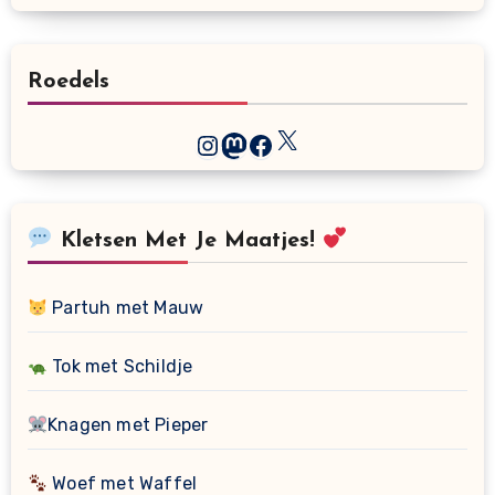
Roedels
X
Instagram
Mastodon
Facebook
Kletsen Met Je Maatjes!
Partuh met Mauw
Tok met Schildje
Knagen met Pieper
Woef met Waffel