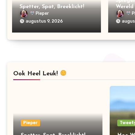
Spiegel
Spetter, Spat, Breeklicht!
Wereld 
Pieper
P
augustus 9, 2026
augus
Ook Heel Leuk!
Pieper
Tweet