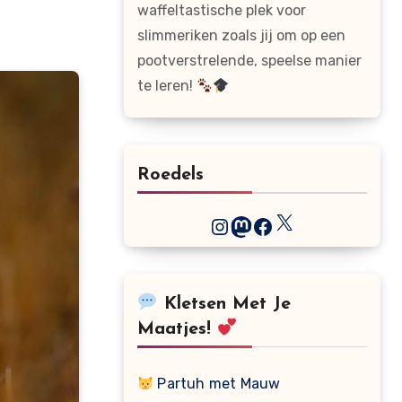
waffeltastische plek voor
slimmeriken zoals jij om op een
pootverstrelende, speelse manier
te leren!
Roedels
X
Instagram
Mastodon
Facebook
Kletsen Met Je
Maatjes!
Partuh met Mauw