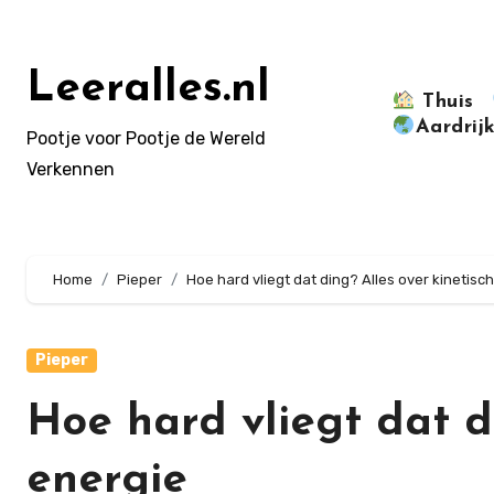
Doorgaan
naar
inhoud
Leeralles.nl
Thuis
Aardrij
Pootje voor Pootje de Wereld
Verkennen
Home
Pieper
Hoe hard vliegt dat ding? Alles over kinetisc
Pieper
Hoe hard vliegt dat d
energie