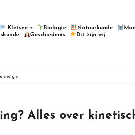
Kletsen
Biologie
Natuurkunde
Maa
kskunde
Geschiedenis
Dit zijn wij
he energie
ing? Alles over kinetisc