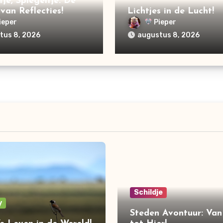
tje, Spiegeltje: De
van Reflecties!
Lichtjes in de Lucht!
ieper
Pieper
tus 8, 2026
augustus 8, 2026
Schildje
y
Steden Avontuur: Va