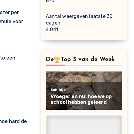
870
eter per
Aantal weergaven laatste 30
rmule voor
dagen:
4.041
uto een
De
Top 5 van de Week
hoe hard de