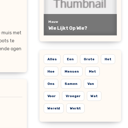
e muis met
oots te
gende ogen
Alles
Een
Grote
Het
Hoe
Mensen
Met
Ons
Samen
Van
Voor
Vroeger
Wat
Wereld
Werkt