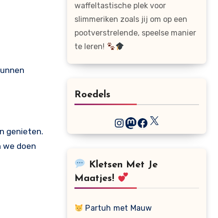
waffeltastische plek voor
slimmeriken zoals jij om op een
pootverstrelende, speelse manier
te leren!
 kunnen
Roedels
X
Instagram
Mastodon
Facebook
n genieten.
n we doen
Kletsen Met Je
Maatjes!
Partuh met Mauw