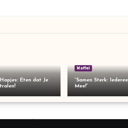
Waffel
Hapjes: Eten dat Je
“Samen Sterk: Iedere
tralen!
Mee!”