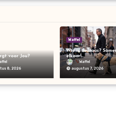
Waffel
Wie is de baas? Same
rgt voor Jou?
elkaar!
affel
Waffel
tus 8, 2026
augustus 7, 2026