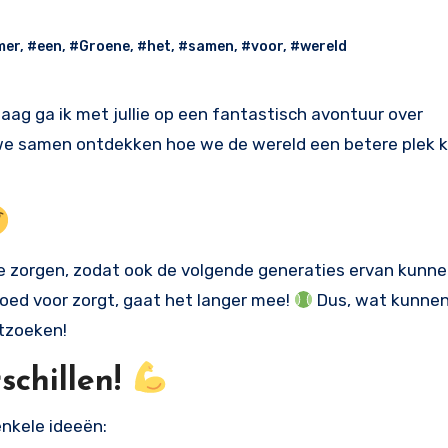
mer
,
#een
,
#Groene
,
#het
,
#samen
,
#voor
,
#wereld
aag ga ik met jullie op een fantastisch avontuur over
en we samen ontdekken hoe we de wereld een betere plek
 zorgen, zodat ook de volgende generaties ervan kunne
r goed voor zorgt, gaat het langer mee!
Dus, wat kunne
tzoeken!
schillen!
 enkele ideeën: