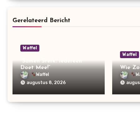
Gerelateerd Bericht
Waffel
Waffel
“Samen Sterk: Iedereen
Doet Mee!”
Wie Zo
Waffel
W
augustus 8, 2026
augus