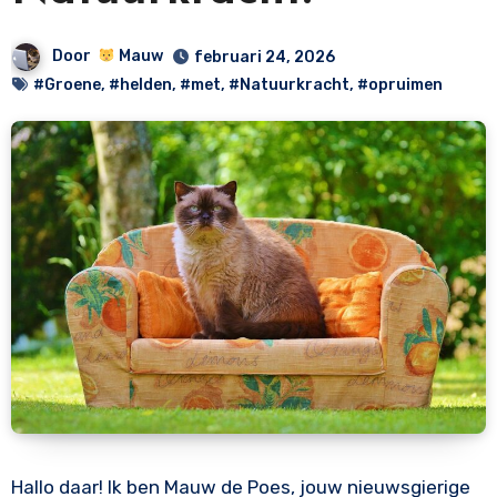
Door
Mauw
februari 24, 2026
#Groene
,
#helden
,
#met
,
#Natuurkracht
,
#opruimen
Hallo daar! Ik ben Mauw de Poes, jouw nieuwsgierige