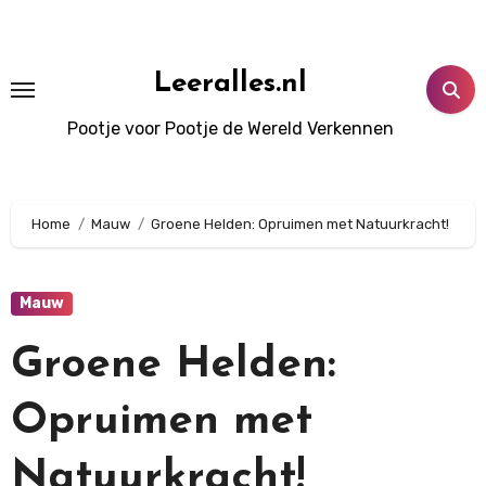
Doorgaan
naar
inhoud
Leeralles.nl
Pootje voor Pootje de Wereld Verkennen
Home
Mauw
Groene Helden: Opruimen met Natuurkracht!
Mauw
Groene Helden:
Opruimen met
Natuurkracht!