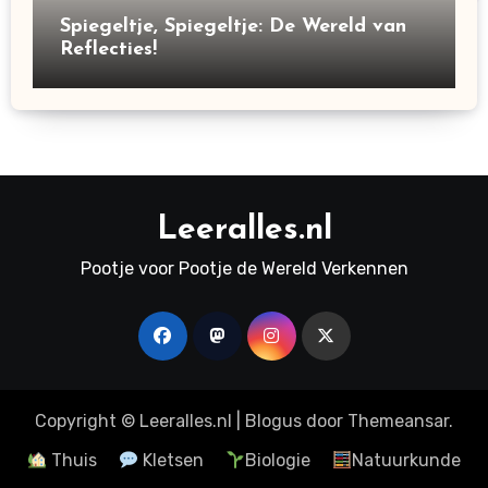
Spiegeltje, Spiegeltje: De Wereld van
Reflecties!
Leeralles.nl
Pootje voor Pootje de Wereld Verkennen
Copyright © Leeralles.nl
|
Blogus
door
Themeansar
.
Thuis
Kletsen
Biologie
Natuurkunde