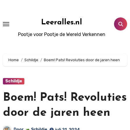
Doorgaan
naar
inhoud
Leeralles.nl
Pootje voor Pootje de Wereld Verkennen
Home
Schildje
Boem! Pats! Revoluties door de jaren heen
Schildje
Boem! Pats! Revoluties
door de jaren heen
Door
Schildje
juli 21, 2024