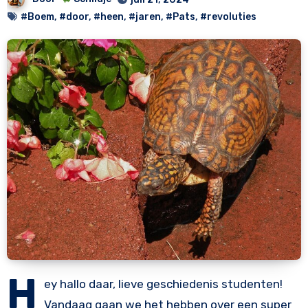
#Boem
,
#door
,
#heen
,
#jaren
,
#Pats
,
#revoluties
H
ey hallo daar, lieve geschiedenis studenten!
Vandaag gaan we het hebben over een super