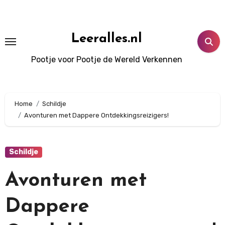
Doorgaan
naar
inhoud
Leeralles.nl
Pootje voor Pootje de Wereld Verkennen
Home
Schildje
Avonturen met Dappere Ontdekkingsreizigers!
Schildje
Avonturen met
Dappere