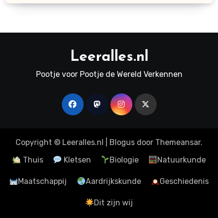
Leeralles.nl
Pootje voor Pootje de Wereld Verkennen
Copyright © Leeralles.nl
|
Blogus
door
Themeansar
.
Thuis
Kletsen
Biologie
Natuurkunde
Maatschappij
Aardrijkskunde
Geschiedenis
Dit zijn wij