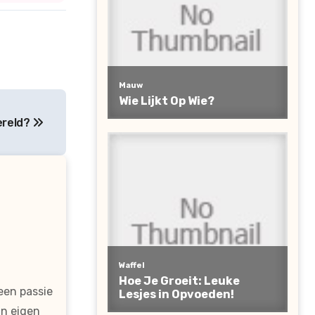
ereld?
een passie
jn eigen