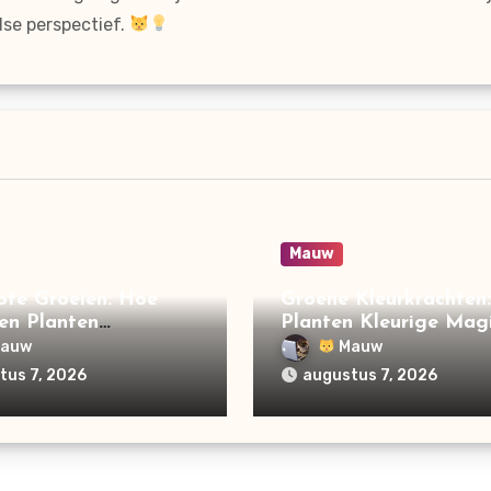
lse perspectief.
Mauw
ote Groeien: Hoe
Groene Kleurkrachten
en Planten
Planten Kleurige Mag
eren!
Maken!
auw
Mauw
tus 7, 2026
augustus 7, 2026