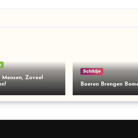
y
Schildje
 Mensen, Zoveel
en!
Boeren Brengen Bome