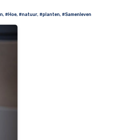
en
,
#Hoe
,
#natuur
,
#planten
,
#Samenleven