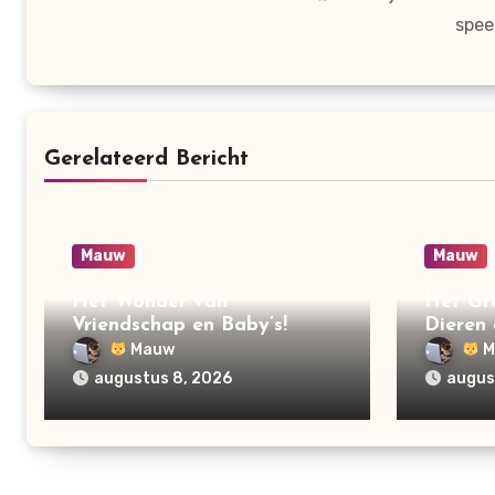
spee
Gerelateerd Bericht
Mauw
Mauw
Het Wonder van
Het Gr
Vriendschap en Baby’s!
Dieren 
Verand
Mauw
M
augustus 8, 2026
augus