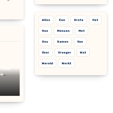
Alles
Een
Grote
Het
Hoe
Mensen
Met
Ons
Samen
Van
Voor
Vroeger
Wat
Wereld
Werkt
: Hoe
ie