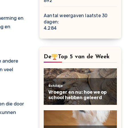
892
Aantal weergaven laatste 30
cherming en
dagen:
ng en
4.284
De
Top 5 van de Week
de andere
n veel
n die door
 kunnen