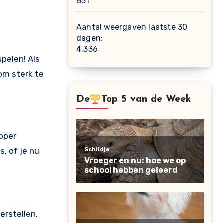
831
Aantal weergaven laatste 30
dagen:
4.336
pelen! Als
om sterk te
De
Top 5 van de Week
pper
, of je nu
erstellen.