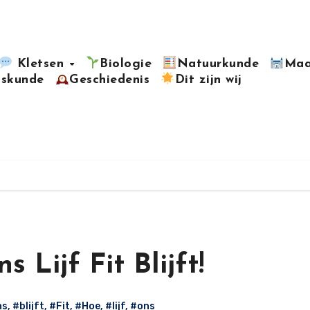
Kletsen
Biologie
Natuurkunde
Maa
kskunde
Geschiedenis
Dit zijn wij
 Lijf Fit Blijft!
ns
,
#blijft
,
#Fit
,
#Hoe
,
#lijf
,
#ons