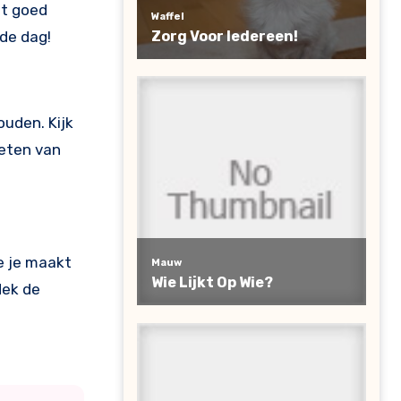
et goed
 de dag!
ouden. Kijk
ieten van
ie je maakt
dek de