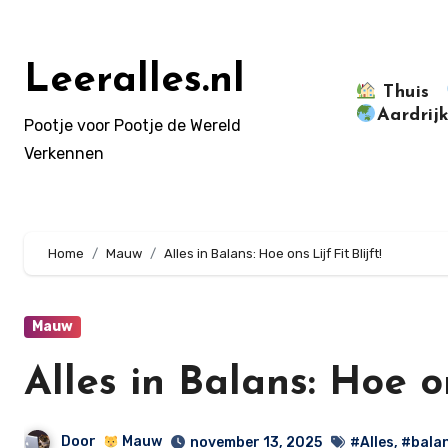
Doorgaan
naar
inhoud
Leeralles.nl
Thuis
Aardrij
Pootje voor Pootje de Wereld
Verkennen
Home
Mauw
Alles in Balans: Hoe ons Lijf Fit Blijft!
Mauw
Alles in Balans: Hoe ons
Door
Mauw
november 13, 2025
#Alles
,
#bala