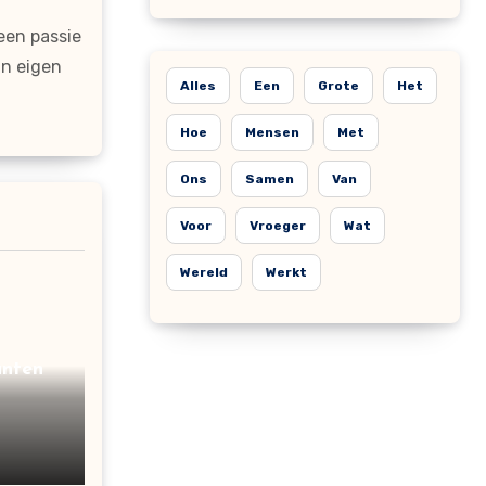
een passie
jn eigen
Alles
Een
Grote
Het
Hoe
Mensen
Met
Ons
Samen
Van
Voor
Vroeger
Wat
Wereld
Werkt
anten