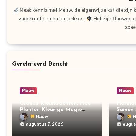
Maak kennis met Mauw, de eigenwijze kat die zijn 
voor snuffelen en ontdekken.
Met zijn klauwen e
spee
Gerelateerd Bericht
Mauw
Mauw
Groene Kleurkrachten: Hoe
Hormoo
Planten Kleurige Magie
Samen S
Maken!
Mauw
M
augustus 7, 2026
augus