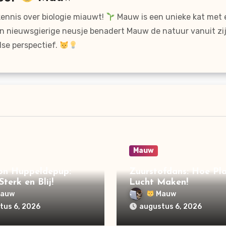
kennis over biologie miauwt!
Mauw is een unieke kat met 
n nieuwsgierige neusje benadert Mauw de natuur vanuit zi
lse perspectief.
Mauw
n Huppeldepup:
Zuurstofdans: Hoe Pl
terk en Blij!
Lucht Maken!
auw
Mauw
tus 6, 2026
augustus 6, 2026