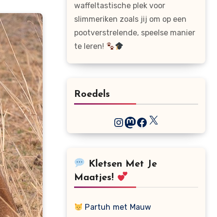
waffeltastische plek voor
slimmeriken zoals jij om op een
pootverstrelende, speelse manier
te leren!
Roedels
X
Instagram
Mastodon
Facebook
Kletsen Met Je
Maatjes!
Partuh met Mauw