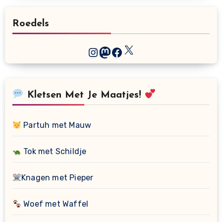
Roedels
X
Instagram
Mastodon
Facebook
Kletsen Met Je Maatjes!
Partuh met Mauw
Tok met Schildje
Knagen met Pieper
Woef met Waffel