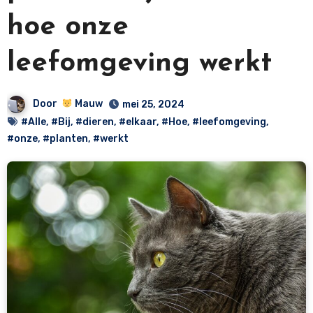
hoe onze
leefomgeving werkt
Door
Mauw
mei 25, 2024
#Alle
,
#Bij
,
#dieren
,
#elkaar
,
#Hoe
,
#leefomgeving
,
#onze
,
#planten
,
#werkt