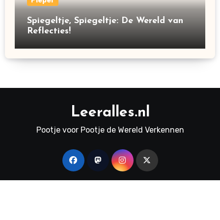
Pieper
Spiegeltje, Spiegeltje: De Wereld van
Reflecties!
Leeralles.nl
Pootje voor Pootje de Wereld Verkennen
Copyright © Leeralles.nl
|
Blogus
door
Themeansar
.
Thuis
Kletsen
Biologie
Natuurkunde