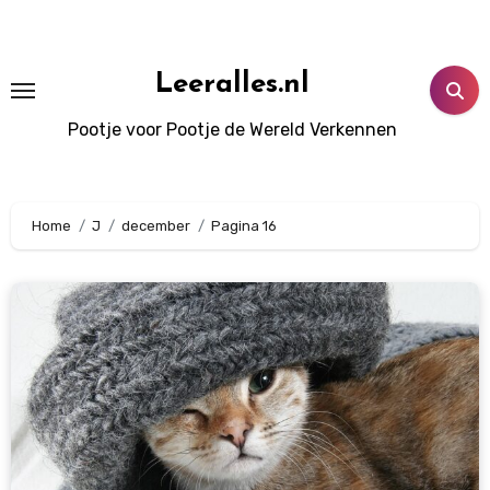
Doorgaan
naar
inhoud
Leeralles.nl
Pootje voor Pootje de Wereld Verkennen
Home
J
december
Pagina 16