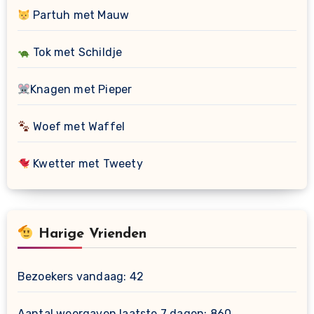
Partuh met Mauw
Tok met Schildje
Knagen met Pieper
Woef met Waffel
Kwetter met Tweety
Harige Vrienden
Bezoekers vandaag:
42
Aantal weergaven laatste 7 dagen:
860