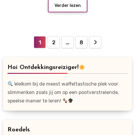
Verder lezen
Berichten
1
2
…
8
paginering
Hoi Ontdekkingsreiziger!
Welkom bij de meest waffeltastische plek voor
slimmeriken zoals jij om op een pootverstrelende,
speelse manier te leren!
Roedels