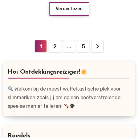
Verder lezen
Berichten
1
2
…
5
paginering
Hoi Ontdekkingsreiziger!
Welkom bij de meest waffeltastische plek voor
slimmeriken zoals jij om op een pootverstrelende,
speelse manier te leren!
Roedels