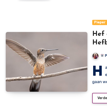
Pieper
Hef 
Hef
P
H
gaan w
Verde