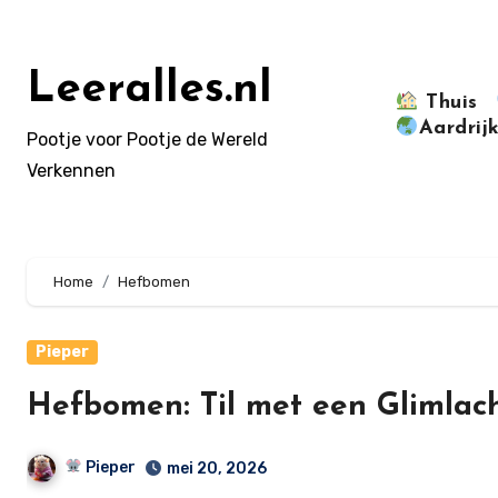
Doorgaan
naar
inhoud
Leeralles.nl
Thuis
Aardrij
Pootje voor Pootje de Wereld
Verkennen
Home
Hefbomen
Pieper
Hefbomen: Til met een Glimlach
Pieper
mei 20, 2026