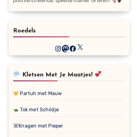
pootverstrelende, speelse manier te leren!
Roedels
X
Instagram
Mastodon
Facebook
Kletsen Met Je Maatjes!
Partuh met Mauw
Tok met Schildje
Knagen met Pieper